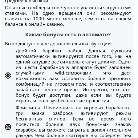
средней к высокой.
Опытные гемблеры советуют не увлекаться крупными
ставками. На одно вращения они рекомендуют
ставить на 1000 монет меньше, чем есть на вашем
балансе в онлайн казино.
Какие бонусы есть в автомате?
Всего доступно две дополнительные функции:
Двойной барабан вайлд. Данная функция
автоматически активируется после того, как на
одной катушке все символы станут дикими. Один
из шести барабанов в аппарате будет заполнен
случайными wild-символами, что даст
возможность вам составить больше призовых
комбинаций на игровом поле, и соответственно
заработать ценные призы. Интересно, что этот
бонус будет доступен, даже если вы будете
играть, используя бесплатные вращения.
Фриспины. Появившись на игровых барабанах,
три знака разброса активируют режим
бесплатных спинов. Если во время него
появиться больше двух бонусных знаков
скарабея, вы сможете сыграть в дополнительном
раунде. Чем больше скаттеров вы соберете, тем