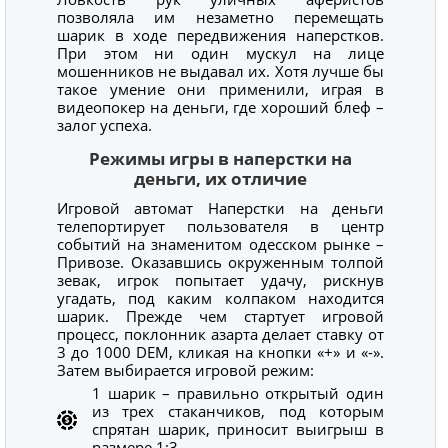
позволяла им незаметно перемещать
шарик в ходе передвижения наперстков.
При этом ни один мускул на лице
мошенников не выдавал их. Хотя лучше бы
такое умение они применили, играя в
видеопокер на деньги, где хороший блеф –
залог успеха.
Режимы игры в наперстки на
деньги, их отличие
Игровой автомат Наперстки на деньги
телепортирует пользователя в центр
событий на знаменитом одесском рынке –
Привозе. Оказавшись окруженным толпой
зевак, игрок попытает удачу, рискнув
угадать, под каким колпаком находится
шарик. Прежде чем стартует игровой
процесс, поклонник азарта делает ставку от
3 до 1000 DEM, кликая на кнопки «+» и «-».
Затем выбирается игровой режим:
1 шарик – правильно открытый один
из трех стаканчиков, под которым
спрятан шарик, приносит выигрыш в
размере 1:3