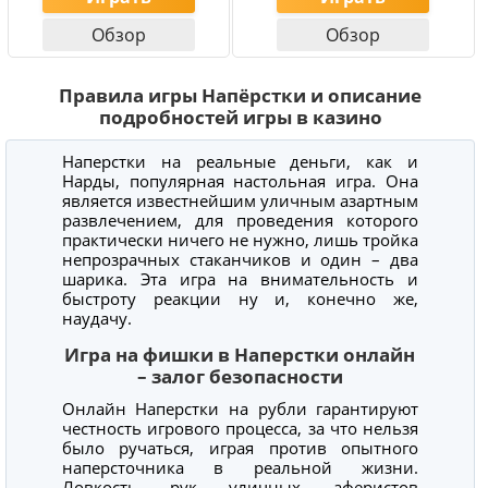
Обзор
Обзор
Правила игры Напёрстки и описание
подробностей игры в казино
Наперстки на реальные деньги, как и
Нарды, популярная настольная игра. Она
является известнейшим уличным азартным
развлечением, для проведения которого
практически ничего не нужно, лишь тройка
непрозрачных стаканчиков и один – два
шарика. Эта игра на внимательность и
быстроту реакции ну и, конечно же,
наудачу.
Игра на фишки в Наперстки онлайн
– залог безопасности
Онлайн Наперстки на рубли гарантируют
честность игрового процесса, за что нельзя
было ручаться, играя против опытного
наперсточника в реальной жизни.
Ловкость рук уличных аферистов