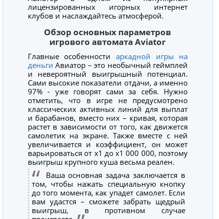
лицензированных игорных интернет
клубов и наслаждайтесь атмосферой.
Обзор основных параметров
игрового автомата Aviator
Главные особенности
аркадной игры на
деньги
Авиатор – это необычный геймплей
и невероятный выигрышный потенциал.
Сами высокие показатели отдачи, а именно
97% - уже говорят сами за себя. Нужно
отметить, что в игре не предусмотрено
классических активных линий для выплат
и барабанов, вместо них – кривая, которая
растет в зависимости от того, как движется
самолетик на экране. Также вместе с ней
увеличивается и коэффициент, он может
варьироваться от х1 до х1 000 000, поэтому
выигрыш крупного куша весьма реален.
Ваша основная задача заключается в
том, чтобы нажать специальную кнопку
до того момента, как упадет самолет. Если
вам удастся – сможете забрать щедрый
выигрыш, в противном случае
проиграете