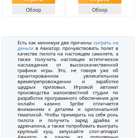
Обзор
Обзор
Есть как минимум две причины
сыграть на
деньги
в Авиатор: прочувствовать полет в
качестве пилота на настоящем самолете, а
также получить настоящее эстетическое
наслаждение от высококачественной
графики игры. Это, не говоря уже об
гарантированном увлекательном
времяпрепровождении и заработке
щедрых призовых. Игровой автомат
производства малоизвестной студии по
разработке программного обеспечения для
онлайн казино Spribe отличается
вниманием к деталям и оригинальной
тематикой. Чтобы примерить на себя роль
пилота и получить заряд драйва и
адреналина, а также попробовать выиграть
крупный куш, запускайте слот-аппарат
Авиатор в одном из популярных