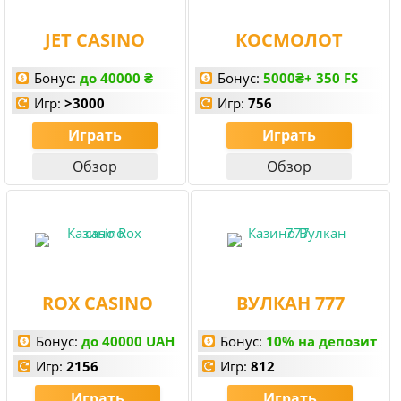
JET CASINO
КОСМОЛОТ
Бонус:
до 40000 ₴
Бонус:
5000₴
+ 350 FS
Игр:
>3000
Игр:
756
Играть
Играть
Обзор
Обзор
ROX CASINO
ВУЛКАН 777
Бонус:
до 40000 UAH
Бонус:
10% на депозит
Игр:
2156
Игр:
812
Играть
Играть