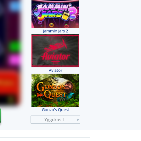
Jammin Jars 2
Aviator
Gonzo's Quest
Yggdrasil