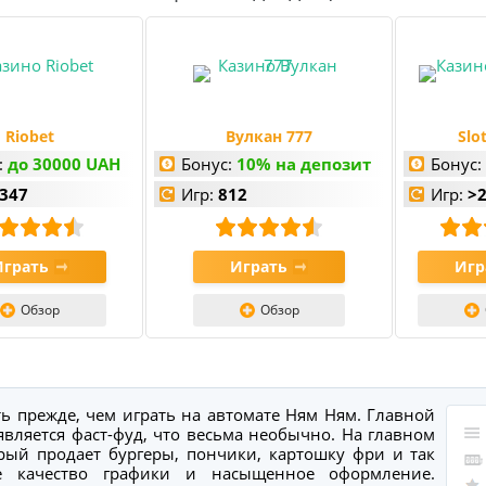
Riobet
Вулкан 777
Slo
:
до 30000 UAH
Бонус:
10% на депозит
Бонус
347
Игр:
812
Игр:
>
Играть
Играть
Игр
Обзор
Обзор
ь прежде, чем играть на автомате Ням Ням. Главной
вляется фаст-фуд, что весьма необычно. На главном
рый продает бургеры, пончики, картошку фри и так
ое качество графики и насыщенное оформление.