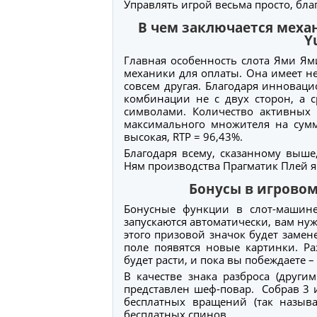
Управлять игрой весьма просто, бл
В чем заключается мех
Y
Главная особенность слота Ями Ям
механики для оплаты. Она имеет не
совсем другая. Благодаря иннова
комбинации не с двух сторон, а с
символами. Количество активных 
максимального множителя на сумм
высокая, RTP = 96,43%.
Благодаря всему, сказанному выш
Ням производства Прагматик Плей 
Бонусы в игрово
Бонусные функции в слот-машине 
запускаются автоматически, вам н
этого призовой значок будет зам
поле появятся новые картинки. Р
будет расти, и пока вы побеждаете –
В качестве знака разброса (други
представлен шеф-повар. Собрав 3 
бесплатных вращений (так назыв
бесплатных спинов.