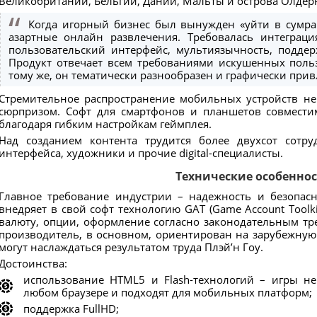
Великобритании, Бельгии, Дании, Мальты и острова Олдер
Когда игорный бизнес был вынужден «уйти в сумра
азартные онлайн развлечения. Требовалась интеграц
пользовательский интерфейс, мультиязычность, подде
Продукт отвечает всем требованиями искушенных польз
тому же, он тематически разнообразен и графически прив
Стремительное распространение мобильных устройств не
сюрпризом. Софт для смартфонов и планшетов совместим
благодаря гибким настройкам геймплея.
Над созданием контента трудится более двухсот сотру
интерфейса, художники и прочие digital-специалисты.
Технические особенно
Главное требование индустрии – надежность и безопасно
внедряет в свой софт технологию GAT (Game Account Toolki
валюту, опции, оформление согласно законодательным тр
производитель, в основном, ориентирован на зарубежную
могут наслаждаться результатом труда Плэй’н Гоу.
Достоинства:
использование HTML5 и Flash-технологий – игры не
любом браузере и подходят для мобильных платформ;
поддержка FullHD;