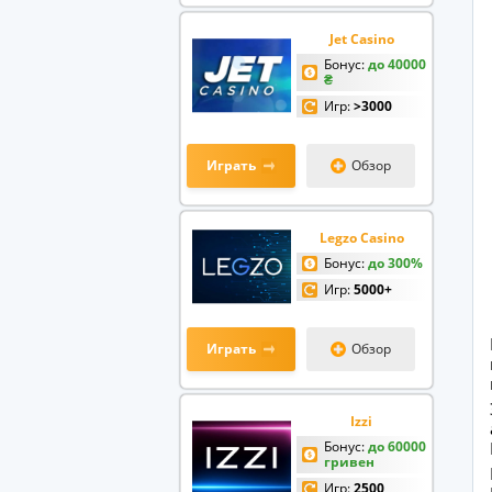
Jet Casino
Бонус:
до 40000
₴
Игр:
>3000
Играть
Обзор
Legzo Casino
Бонус:
до 300%
Игр:
5000+
Играть
Обзор
Izzi
Бонус:
до 60000
гривен
Игр:
2500