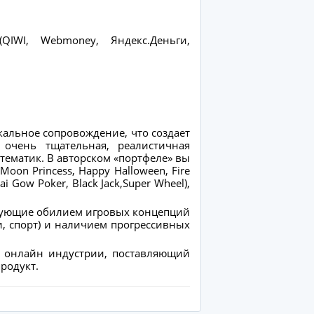
QIWI, Webmoney, Яндекс.Деньги,
кальное сопровождение, что создает
 очень тщательная, реалистичная
 тематик. В авторском «портфеле» вы
Moon Princess, Happy Halloween, Fire
Pai Gow Poker, Black Jack,Super Wheel),
адующие обилием игровых концепций
и, спорт) и наличием прогрессивных
й онлайн индустрии, поставляющий
родукт.