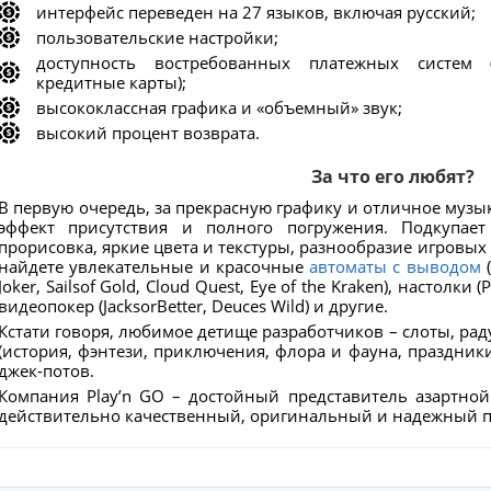
интерфейс переведен на 27 языков, включая русский;
пользовательские настройки;
доступность востребованных платежных систем (
кредитные карты);
высококлассная графика и «объемный» звук;
высокий процент возврата.
За что его любят?
В первую очередь, за прекрасную графику и отличное музы
эффект присутствия и полного погружения. Подкупает
прорисовка, яркие цвета и текстуры, разнообразие игровых
найдете увлекательные и красочные
автоматы с выводом
(
Joker, Sailsof Gold, Cloud Quest, Eye of the Kraken), настолки (
видеопокер (JacksorBetter, Deuces Wild) и другие.
Кстати говоря, любимое детище разработчиков – слоты, р
(история, фэнтези, приключения, флора и фауна, праздник
джек-потов.
Компания Play’n GO – достойный представитель азартно
действительно качественный, оригинальный и надежный п