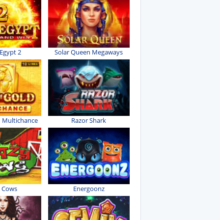
 Egypt 2
Solar Queen Megaways
d Multichance
Razor Shark
y Cows
Energoonz