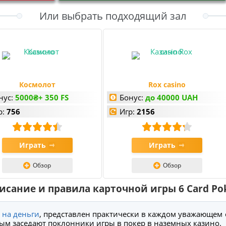
Или выбрать подходящий зал
Космолот
Rox casino
нус:
5000₴
+ 350 FS
Бонус:
до 40000 UAH
р:
756
Игр:
2156
Играть
Играть
Обзор
Обзор
исание и правила карточной игры 6 Card Po
 на деньги
, представлен практически в каждом уважающем 
рым заседают поклонники игры в покер в наземных казино.