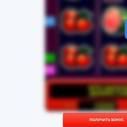
ПОЛУЧИТЬ БОНУС