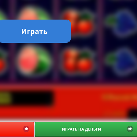
Играть
ИГРАТЬ НА ДЕНЬГИ