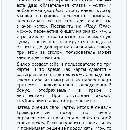
есть два: обязательная ставка - «
ante
» и
добавочная «
pairplus
». Игрок, наведя курсор
мышки на фишку желаемого номинала,
перетягивает ее на стол для ставок, на
значок «ante». Поставить на «
Пару Плюс
»
можно, переместив фишку на значок «+». В
игре имеется ограничение на возможную
сумму ставки, она варьируется в пределах
от цента до доллара на отдельную ставку,
при этом за столом пользователь может
занять две позиции.
Дилер раздает себе и пользователю по три
карты. В то время как карты сдаются –
разыгрывается ставка «
pairp+
». Совпадение
какого-либо из выигрышных наборов карт
принесет пользователю определенный
бонус, отображаемый в графе с
выигрышами. При отсутствии таковой
комбинации ставку забирает казино.
Затем, оценив свои карты, игрок в онлайн
Трехкарточный покер на рубли
определяется относительно обязательной
ставки «
ante
». Если он уверен в своих силах
и принимает решение продолжать игру, то