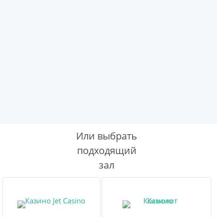
Или выбрать
подходящий
зал