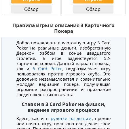
Обзор
Обзор
Правила игры и описание 3 Карточного
Покера
Добро пожаловать в карточную игру 3 Card
Poker на реальные деньги, изобретенную
Дереком Уэббом в конце двадцатого
столетия. В игре задействуется 52-
карточная колода. Данный вариант покера,
как и
6 Card Poker
, подразумевает игру
пользователя против игрового клуба. Это
довольно незамысловатая и сравнительно
молодая вариация покера, получившая
огромное распространение и признание
среди поклонников азарта.
Ставки в 3 Card Poker на фишки,
ведение игрового процесса
Здесь, как и в
рулетке на деньги
, прежде
чем начать игру, пользователь делает свои
ставки. При этом вариантов их совершения