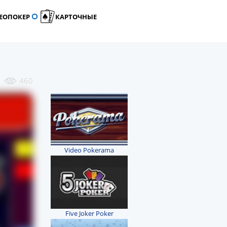
ЕОПОКЕР
КАРТОЧНЫЕ
460
Video Pokerama
Five Joker Poker