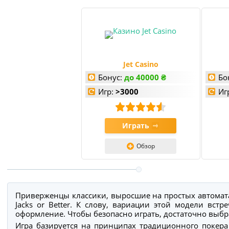
Jet Casino
Бонус:
до 40000 ₴
Бо
Игр:
>3000
Иг
Играть
Обзор
Приверженцы классики, выросшие на простых автомат
Jacks or Better. К слову, вариации этой модели вс
оформление. Чтобы безопасно играть, достаточно выб
Игра базируется на принципах традиционного покера 