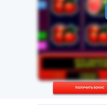
ПОЛУЧИТЬ БОНУС