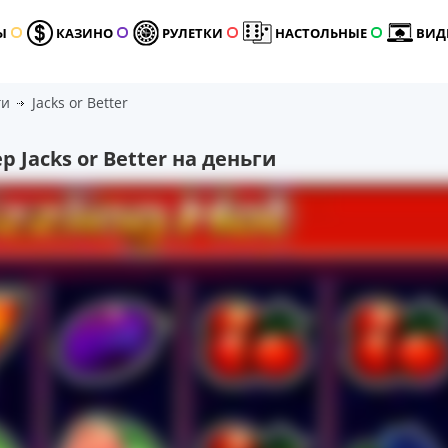
Ы
КАЗИНО
РУЛЕТКИ
НАСТОЛЬНЫЕ
ВИД
ги
Jacks or Better
 Jacks or Better на деньги