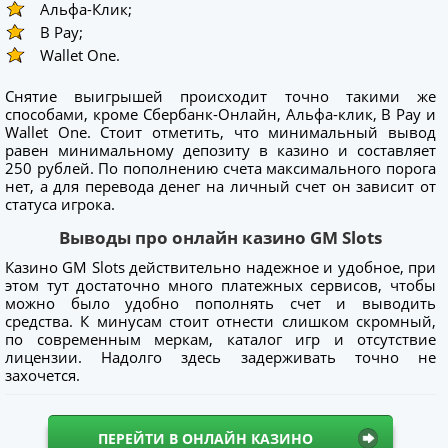
Альфа-Клик;
B Pay;
Wallet One.
Снятие выигрышей происходит точно такими же
способами, кроме Сбербанк-Онлайн, Альфа-клик, B Pay и
Wallet One. Стоит отметить, что минимальный вывод
равен минимальному депозиту в казино и составляет
250 рублей. По пополнению счета максимального порога
нет, а для перевода денег на личный счет он зависит от
статуса игрока.
Выводы про онлайн казино GM Slots
Казино GM Slots действительно надежное и удобное, при
этом тут достаточно много платежных сервисов, чтобы
можно было удобно пополнять счет и выводить
средства. К минусам стоит отнести слишком скромный,
по современным меркам, каталог игр и отсутствие
лицензии. Надолго здесь задерживать точно не
захочется.
ПЕРЕЙТИ В ОНЛАЙН КАЗИНО