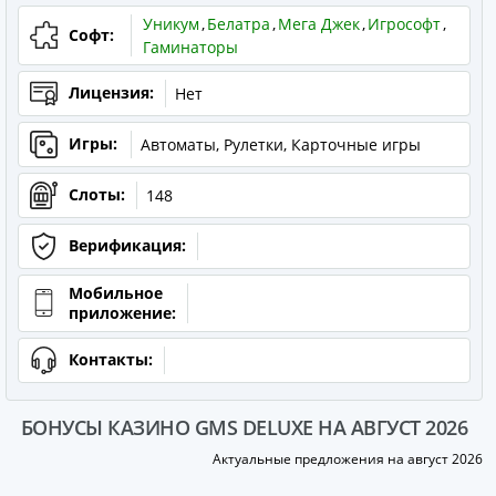
Уникум
,
Белатра
,
Мега Джек
,
Игрософт
,
Софт:
Гаминаторы
Лицензия:
Нет
Игры:
Автоматы, Рулетки, Карточные игры
Слоты:
148
Верификация:
Мобильное
приложение:
Контакты:
БОНУСЫ КАЗИНО GMS DELUXE НА АВГУСТ 2026
Актуальные предложения на август 2026