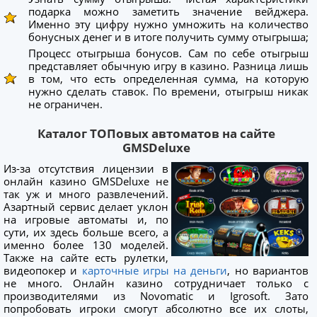
подарка можно заметить значение вейджера.
Именно эту цифру нужно умножить на количество
бонусных денег и в итоге получить сумму отыгрыша;
Процесс отыгрыша бонусов. Сам по себе отыгрыш
представляет обычную игру в казино. Разница лишь
в том, что есть определенная сумма, на которую
нужно сделать ставок. По времени, отыгрыш никак
не ограничен.
Каталог ТОПовых автоматов на сайте
GMSDeluxe
Из-за отсутствия лицензии в
онлайн казино GMSDeluxe не
так уж и много развлечений.
Азартный сервис делает уклон
на игровые автоматы и, по
сути, их здесь больше всего, а
именно более 130 моделей.
Также на сайте есть рулетки,
видеопокер и
карточные игры на деньги
, но вариантов
не много. Онлайн казино сотрудничает только с
производителями из Novomatic и Igrosoft. Зато
попробовать игроки смогут абсолютно все их слоты,