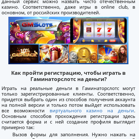
данный сервис можно назвать чисто отечественным
казино. Соответственно, даже игры в online club, в
основном, от российских производителей.
Как пройти регистрацию, чтобы играть в
Гаминаторслотс на деньги?
Играть на реальные деньги в Гаминаторслотс могут
только зарегистрированные клиенты. Соответственно,
придется выбрать один из способов получения аккаунта
на полной версии и только потом выйдет использовать
все возможности
виртуального казино на деньги
.
Основным способов прохождения регистрации здесь
считается форма и с ней создание профиля выглядит
примерно так:
Вызов формы для заполнения. Нужно нажать на