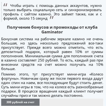
Чтобы играть с помощь данных аккаунтов, нужно
только выбрать социальную сеть и синхронизировать
профиль с сайтом казино. Это займет также, как и с
формой, около 15 секунд
Получение бонусов и промокоды от клуба
Gaminator
Бонусная система на рабочем зеркале казино не очень
большая, но здесь несколько предложений все-таки
присутствует. Прежде всего можно отметить, что есть
депозитный подарок, который равен 10% от суммы
пополнения. Минимальная сумма для пополнения счета
в казино составляет 250 рублей. То есть, каждый раз при
внесении средств на счет можно получать на 10%
больше.
Помимо этого, тут присутствует мини-игра «Колесо
фортуны». Новичкам сразу же после первого входа дадут
один спин на наем, все последующие будут стоить денег.
Суть мини-игры в том, что на колесе есть разнообразные
подарки. В процессе вращения каждый клиент получает
случайны приз и так можно делать постоянно.
300 рублей на счет