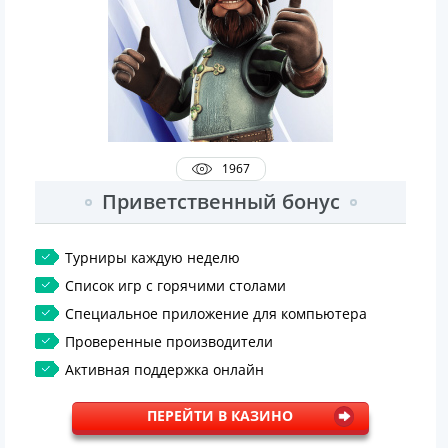
1967
Приветственный бонус
Турниры каждую неделю
Список игр с горячими столами
Специальное приложение для компьютера
Проверенные производители
Активная поддержка онлайн
ПЕРЕЙТИ В КАЗИНО