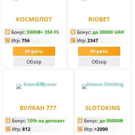
КОСМОЛОТ
RIOBET
Бонус:
5000₴
+ 350 FS
Бонус:
до 30000 UAH
Игр:
756
Игр:
2347
Играть
Играть
Обзор
Обзор
ВУЛКАН 777
SLOTOKING
Бонус:
10% на депозит
Бонус:
до 90000₴
Игр:
812
Игр:
>2000