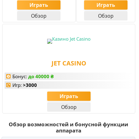
Играть
Играть
Обзор
Обзор
JET CASINO
Бонус:
до 40000 ₴
Игр:
>3000
Играть
Обзор
Обзор возможностей и бонусной функции
аппарата