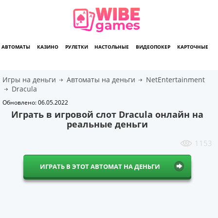
АВТОМАТЫ
КАЗИНО
РУЛЕТКИ
НАСТОЛЬНЫЕ
ВИДЕОПОКЕР
КАРТОЧНЫЕ
Игры на деньги
Автоматы на деньги
NetEntertainment
Dracula
Обновлено: 06.05.2022
Играть в игровой слот Dracula онлайн на
реальные деньги
1153
ИГРАТЬ В ЭТОТ АВТОМАТ НА ДЕНЬГИ