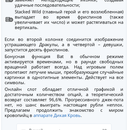
удачные последовательности;
Stacked Wild (главный герой и его возлюбленная)
выпадает во время фриспинов (также
увеличивает их число) и может растягиваться на
вертикаль.
Если во второй колонке соединится изображение
устрашающего Дракулы, а в четвертой – девушки,
запустится десять фриспинов.
Бонусная функция Bat в обычном режиме
активируется временами, но в раунде свободных
вращений работает всегда. Над игровым полем
пролетают летучие мыши, преобразующие случайные
картинки в однотипные элементы. Действует на все
символы.
Онлайн слот обладает отличной графикой и
достаточным количеством опций, а теоретический
возврат составляет 96,6%. Прогрессивного джек-пота
нет, но шанс выиграть настоящие рубли неплох.
Предлагаем продолжить знакомство с миром
кровопийц в
аппарате Дикая Кровь
.