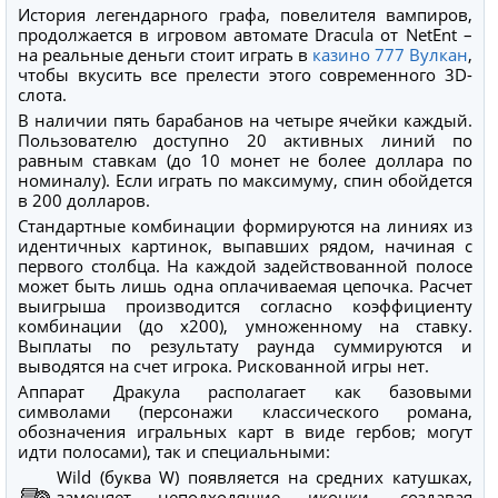
История легендарного графа, повелителя вампиров,
продолжается в игровом автомате Draсula от NetEnt –
на реальные деньги стоит играть в
казино 777 Вулкан
,
чтобы вкусить все прелести этого современного 3D-
слота.
В наличии пять барабанов на четыре ячейки каждый.
Пользователю доступно 20 активных линий по
равным ставкам (до 10 монет не более доллара по
номиналу). Если играть по максимуму, спин обойдется
в 200 долларов.
Стандартные комбинации формируются на линиях из
идентичных картинок, выпавших рядом, начиная с
первого столбца. На каждой задействованной полосе
может быть лишь одна оплачиваемая цепочка. Расчет
выигрыша производится согласно коэффициенту
комбинации (до х200), умноженному на ставку.
Выплаты по результату раунда суммируются и
выводятся на счет игрока. Рискованной игры нет.
Аппарат Дракула располагает как базовыми
символами (персонажи классического романа,
обозначения игральных карт в виде гербов; могут
идти полосами), так и специальными:
Wild (буква W) появляется на средних катушках,
заменяет неподходящие иконки, создавая