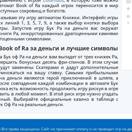
втомат Book of Ra каждый игрок переносится в мир
ступных сокровищ и богатств.
называю эту игру автоматом Книжки. Интерфейс игры
 линий 1, 3, 5, 7, 9, а также выбор кнопки выбора
игры. Запустив игру Бук Ра на деньги вас окружат
 книги Ра, инкрустированных драгоценными камнями
агоценными символами.
Book of Ra за деньги и лучшие символы
а Бук оф Ра на деньги вам выпадет от трех книжек Ра,
вершить бонусных десять фри-спинов. В этом случае
удут заменены Скатерами и дадут дополнительные
множаться на вашу ставку. Самыми прибыльными
 на деньги являются герой приключений в шляпе, а
После совпадения каждой комбинации в автомате Бук
грока есть возможность продолжить игру рискуя в игре
ить в любой момент. В этой риск игре нужно угадать
сный. Выбирайте официальные казино в таблице с
ук Оф Ра на реальные деньги.
 Все права защищены. Сайт не принимает оплату и не проводит игр на де