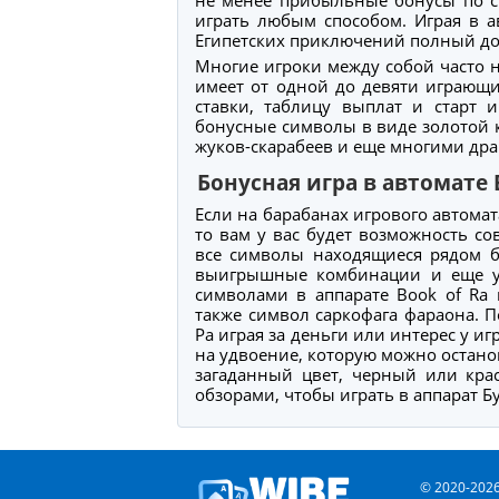
играть любым способом. Играя в а
Египетских приключений полный до
Многие игроки между собой часто 
имеет от одной до девяти играющих
ставки, таблицу выплат и старт 
бонусные символы в виде золотой
жуков-скарабеев и еще многими др
Бонусная игра в автомате 
Если на барабанах игрового автомат
то вам у вас будет возможность со
все символы находящиеся рядом б
выигрышные комбинации и еще у
символами в аппарате Book of Ra
также символ саркофага фараона. 
Ра играя за деньги или интерес у и
на удвоение, которую можно останов
загаданный цвет, черный или кра
обзорами, чтобы играть в аппарат Б
© 2020-2026