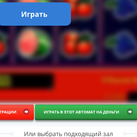
Играть
СТРАЦИИ
ИГРАТЬ В ЭТОТ АВТОМАТ НА ДЕНЬГИ
Или выбрать подходящий зал