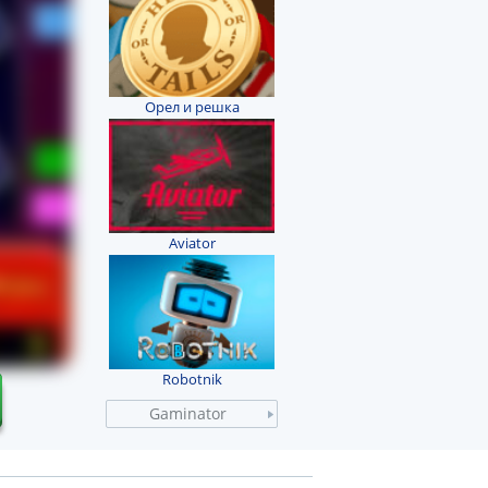
Орел и решка
Aviator
Robotnik
Gaminator