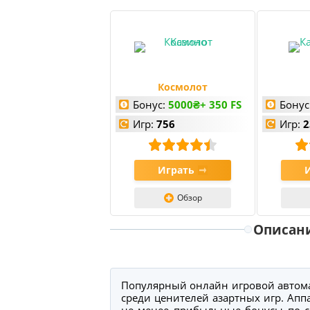
Космолот
Бонус:
5000₴
+ 350 FS
Бонус
Игр:
756
Игр:
2
Играть
Обзор
Описани
Популярный онлайн игровой автома
среди ценителей азартных игр. Апп
не менее прибыльные бонусы по 