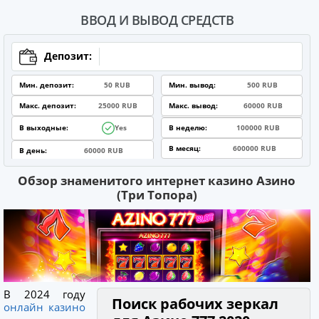
ВВОД И ВЫВОД СРЕДСТВ
Депозит:
Мин. депозит:
50 RUB
Мин. вывод:
500 RUB
Макс. депозит:
25000 RUB
Макс. вывод:
60000 RUB
В выходные:
Yes
В неделю:
100000 RUB
В месяц:
600000 RUB
В день:
60000 RUB
Обзор знаменитого интернет казино Азино
(Три Топора)
В 2024 году
Поиск рабочих зеркал
онлайн казино