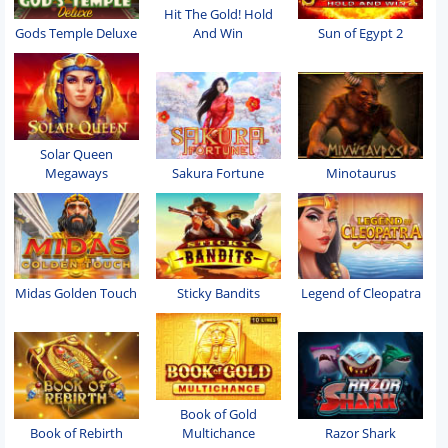
Hit The Gold! Hold
Gods Temple Deluxe
And Win
Sun of Egypt 2
Solar Queen
Megaways
Sakura Fortune
Minotaurus
Midas Golden Touch
Sticky Bandits
Legend of Cleopatra
Book of Gold
Book of Rebirth
Multichance
Razor Shark