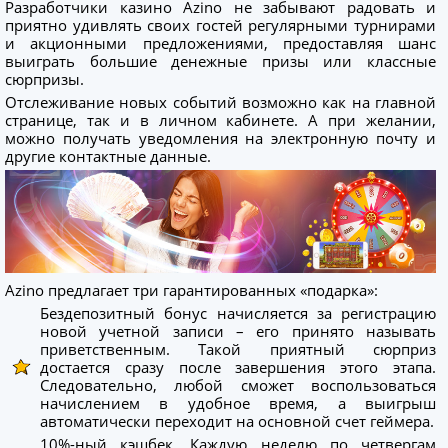
Разработчики казино Azino не забывают радовать и
приятно удивлять своих гостей регулярными турнирами
и акционными предложениями, предоставляя шанс
выиграть большие денежные призы или классные
сюрпризы.
Отслеживание новых событий возможно как на главной
странице, так и в личном кабинете. А при желании,
можно получать уведомления на электронную почту и
другие контактные данные.
Azino предлагает три гарантированных «подарка»:
Бездепозитный бонус начисляется за регистрацию
новой учетной записи – его принято называть
приветственным. Такой приятный сюрприз
достается сразу после завершения этого этапа.
Следовательно, любой сможет воспользоваться
начислением в удобное время, а выигрыш
автоматически переходит на основной счет геймера.
10%-ный кэшбек. Каждую неделю по четвергам