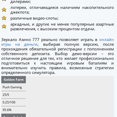
дилерами;
лотереи, отличающиеся наличием накопительного
джекпота;
различные видео-слоты;
аркадные, и другие не менее популярные азартные
развлечения, с высоким процентом отдачи.
Зеркало Азино 777 реально позволяет играть в
онлайн
игры на деньги
, выбирая полную версию, после
прохождения обязательной регистрации с пополнением
собственного депозита. Выбор демо-версии – это
отличное решение для тех, кто желает профессионально
подготовиться к настоящим игровым баталиям и
внимательно изучить правила, возможные стратегии
определенного симулятора.
Golden Farm
Push Gaming
25/5
0.25/100
95.6%