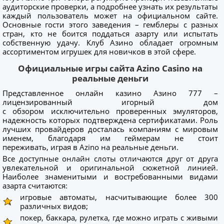
аудиторские проверки, а подробнее узнать их результаты
каждый пользователь может на официальном сайте.
Основные гости этого заведения – гемблеры с разных
стран, кто не боится поддаться азарту или испытать
собственную удачу. Клуб Азино обладает огромным
ассортиментом игрушек для новичков в этой сфере.
Официальные игры сайта Azino Casino на
реальные деньги
Представленное онлайн казино Азино 777 –
лицензированный игорный дом
с обзором исключительно проверенных эмуляторов,
надежность которых подтверждена сертификатами. Роль
лучших провайдеров досталась компаниям с мировым
именем, благодаря им геймерам не стоит
переживать, играя в Azino на реальные деньги.
Все доступные онлайн слоты отличаются друг от друга
увлекательной и оригинальной сюжетной линией.
Наиболее знаменитыми и востребованными видами
азарта считаются:
игровые автоматы, насчитывающие более 300
различных видов;
покер, баккара, рулетка, где можно играть с живыми