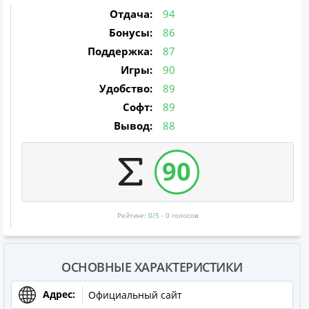
Отдача:
94
Бонусы:
86
Поддержка:
87
Игры:
90
Удобство:
89
Софт:
89
Вывод:
88
90
Рейтинг:
0
/5 -
0
голосов
ОСНОВНЫЕ ХАРАКТЕРИСТИКИ
Адрес:
Официальный сайт