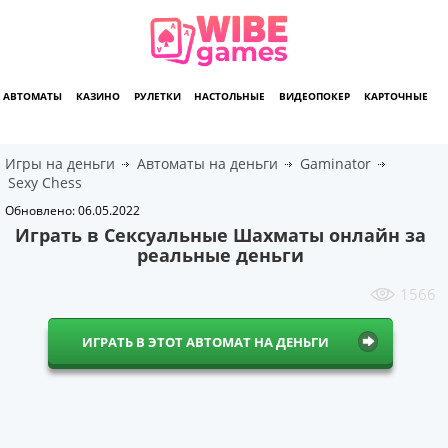
АВТОМАТЫ
КАЗИНО
РУЛЕТКИ
НАСТОЛЬНЫЕ
ВИДЕОПОКЕР
КАРТОЧНЫЕ
Игры на деньги
Автоматы на деньги
Gaminator
Sexy Chess
Обновлено: 06.05.2022
Играть в Сексуальные Шахматы онлайн за
реальные деньги
1566
ИГРАТЬ В ЭТОТ АВТОМАТ НА ДЕНЬГИ