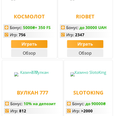
КОСМОЛОТ
RIOBET
Бонус:
5000₴
+ 350 FS
Бонус:
до 30000 UAH
Игр:
756
Игр:
2347
Играть
Играть
Обзор
Обзор
ВУЛКАН 777
SLOTOKING
Бонус:
10% на депозит
Бонус:
до 90000₴
Игр:
812
Игр:
>2000