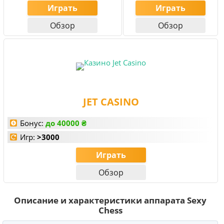
Играть
Играть
Обзор
Обзор
JET CASINO
Бонус:
до 40000 ₴
Игр:
>3000
Играть
Обзор
Описание и характеристики аппарата Sexy
Chess