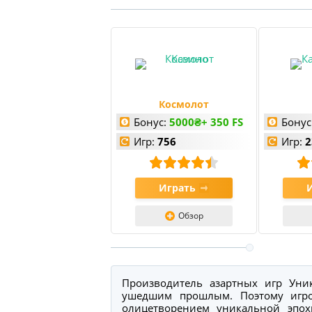
Космолот
Бонус:
5000₴
+ 350 FS
Бонус
Игр:
756
Игр:
2
Играть
Обзор
Производитель азартных игр Уник
ушедшим прошлым. Поэтому игро
олицетворением уникальной эпох