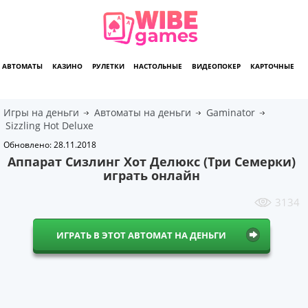
АВТОМАТЫ
КАЗИНО
РУЛЕТКИ
НАСТОЛЬНЫЕ
ВИДЕОПОКЕР
КАРТОЧНЫЕ
Игры на деньги
Автоматы на деньги
Gaminator
Sizzling Hot Deluxe
Обновлено: 28.11.2018
Аппарат Сизлинг Хот Делюкс (Три Семерки)
играть онлайн
3134
ИГРАТЬ В ЭТОТ АВТОМАТ НА ДЕНЬГИ