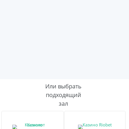
Или выбрать
подходящий
зал