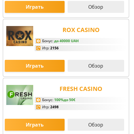
Играть
Обзор
ROX CASINO
Бонус:
до 40000 UAH
Игр:
2156
Играть
Обзор
FRESH CASINO
Бонус:
100%
до 50€
Игр:
2498
Играть
Обзор