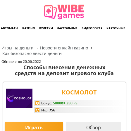
АВТОМАТЫ
КАЗИНО
РУЛЕТКИ
НАСТОЛЬНЫЕ
ВИДЕОПОКЕР
КАРТОЧНЫЕ
Игры на деньги
Новости онлайн казино
Как безопасно ввести деньги
Обновлено: 20.06.2022
Способы внесения денежных
средств на депозит игрового клуба
КОСМОЛОТ
Бонус:
5000₴
+ 350 FS
Игр:
756
Играть
Обзор