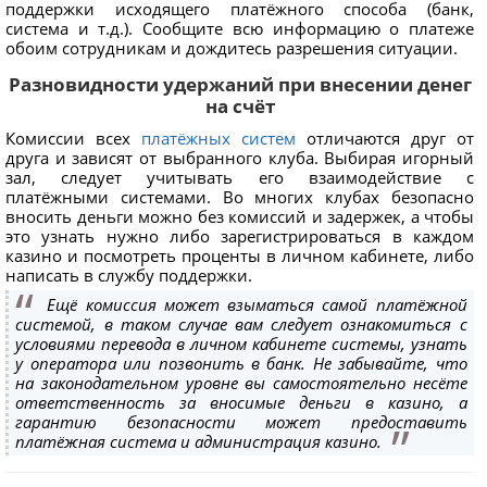
поддержки исходящего платёжного способа (банк,
система и т.д.). Сообщите всю информацию о платеже
обоим сотрудникам и дождитесь разрешения ситуации.
Разновидности удержаний при внесении денег
на счёт
Комиссии всех
платёжных систем
отличаются друг от
друга и зависят от выбранного клуба. Выбирая игорный
зал, следует учитывать его взаимодействие с
платёжными системами. Во многих клубах безопасно
вносить деньги можно без комиссий и задержек, а чтобы
это узнать нужно либо зарегистрироваться в каждом
казино и посмотреть проценты в личном кабинете, либо
написать в службу поддержки.
Ещё комиссия может взыматься самой платёжной
системой, в таком случае вам следует ознакомиться с
условиями перевода в личном кабинете системы, узнать
у оператора или позвонить в банк. Не забывайте, что
на законодательном уровне вы самостоятельно несёте
ответственность за вносимые деньги в казино, а
гарантию безопасности может предоставить
платёжная система и администрация казино.