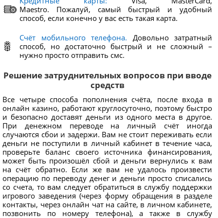
Кредитные карты:
Visa, MasterCard,
Maestro. Пожалуй, самый быстрый и удобный
способ, если конечно у вас есть такая карта.
Счёт мобильного телефона.
Довольно затратный
способ, но достаточно быстрый и не сложный –
нужно просто отправить смс.
Решение затруднительных вопросов при вводе
средств
Все четыре способа пополнения счёта, после входа в
онлайн казино, работают круглосуточно, поэтому быстро
и безопасно доставят деньги из одного места в другое.
При денежном переводе на личный счёт иногда
случаются сбои и задержи. Вам не стоит переживать если
деньги не поступили в личный кабинет в течение часа,
проверьте баланс своего источника финансирования,
может быть произошёл сбой и деньги вернулись к вам
на счёт обратно. Если же вам не удалось произвести
операцию по переводу денег и деньги просто списались
со счета, то вам следует обратиться в службу поддержки
игрового заведения (через форму обращения в разделе
контакты, через онлайн чат на сайте, в личном кабинете,
позвонить по номеру телефона), а также в службу