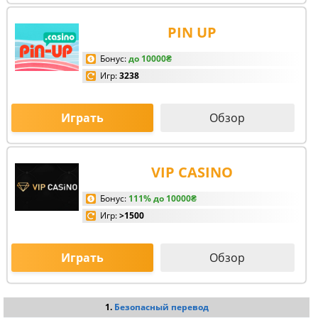
PIN UP
Бонус:
до 10000₴
Игр:
3238
Играть
Обзор
VIP CASINO
Бонус:
111% до 10000₴
Игр:
>1500
Играть
Обзор
1.
Безопасный перевод