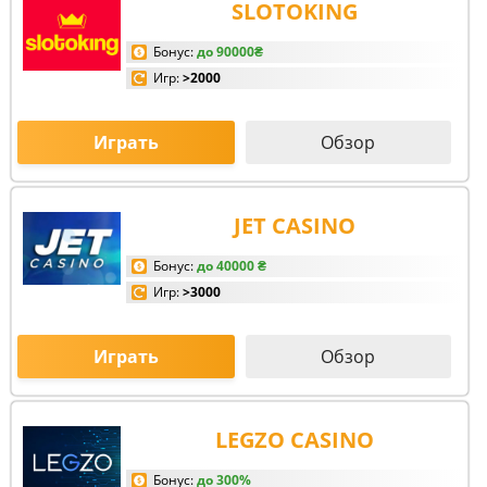
SLOTOKING
Бонус:
до 90000₴
Игр:
>2000
Играть
Обзор
JET CASINO
Бонус:
до 40000 ₴
Игр:
>3000
Играть
Обзор
LEGZO CASINO
Бонус:
до 300%